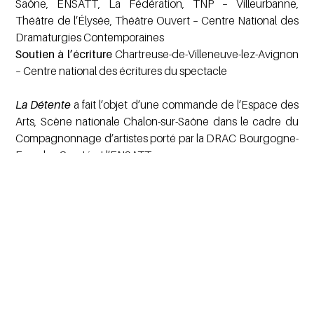
Saône, ENSATT, La Fédération, TNP – Villeurbanne,
Théâtre de l’Élysée, Théâtre Ouvert – Centre National des
Dramaturgies Contemporaines
Soutien à l’écriture
Chartreuse-de-Villeneuve-lez-Avignon
– Centre national des écritures du spectacle
La Détente
a fait l’objet d’une commande de l’Espace des
Arts, Scène nationale Chalon-sur-Saône dans le cadre du
Compagnonnage d’artistes porté par la DRAC Bourgogne-
Franche-Comté et l’ENSATT.
Le texte est lauréat de l’Aide à la création de textes
dramatiques – ARTCENA.
Il a été accompagné par À mots découverts, repéré par les
Journées de Lyon des Autrices et Auteurs de Théâtre et
mis en lecture au Jamais Lu – Paris, à Texte en cours –
Montpellier, au Jamais Lu – Montréal.
Soutien à l’écriture
, la Chartreuse de Villeneuve-lès-
Avignon – Centre National des Écritures du spectacles.