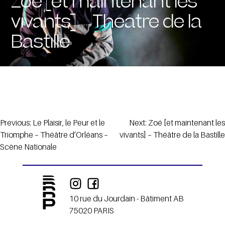
Zoé [et maintenant les
vivants] – Théâtre de la
Bastille
Navigation
Previous:
Le Plaisir, le Peur et le
Next:
Zoé [et maintenant les
Triomphe – Théâtre d’Orléans –
vivants] – Théâtre de la Bastille
de
Scène Nationale
l’article
10 rue du Jourdain - Bâtiment AB
75020 PARIS