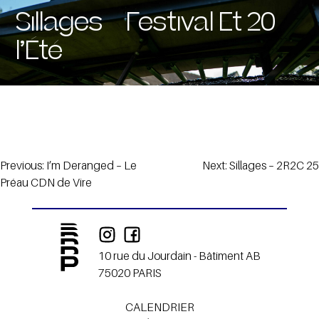
Sillages – Festival Et 20
l’Été
Navigation
Previous:
I’m Deranged – Le
Next:
Sillages – 2R2C 25
Préau CDN de Vire
de
l’article
10 rue du Jourdain - Bâtiment AB
75020 PARIS
CALENDRIER