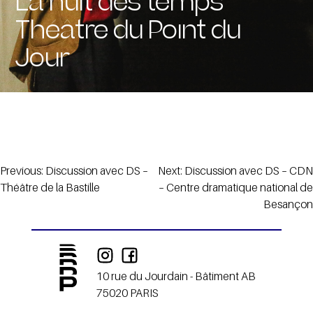
La nuit des temps –
Théâtre du Point du
Jour
Navigation
Previous:
Discussion avec DS –
Next:
Discussion avec DS – CDN
Théâtre de la Bastille
– Centre dramatique national de
de
Besançon
l’article
10 rue du Jourdain - Bâtiment AB
75020 PARIS