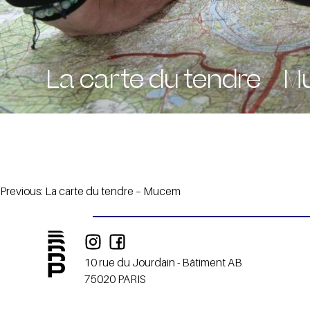
La carte du tendre – 
Navigation
Previous:
La carte du tendre – Mucem
de
l’article
10 rue du Jourdain - Bâtiment AB
75020 PARIS