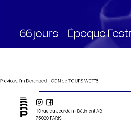
66 jours – Époque Festi
Navigation
Previous:
I’m Deranged – CDN de TOURS WET°8
de
l’article
10 rue du Jourdain - Bâtiment AB
75020 PARIS