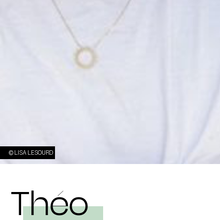
© LISA LESOURD
Théo