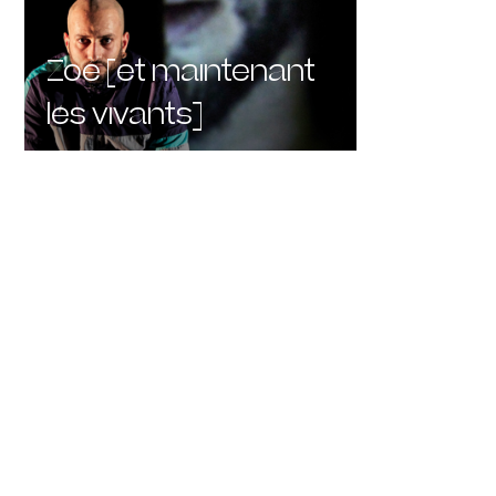
Zoé [et maintenant
les vivants]
66 jours