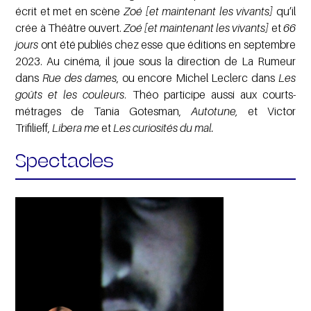
écrit et met en scène
Zoé [et maintenant les vivants]
qu’il
crée à Théâtre ouvert.
Zoé [et maintenant les vivants]
et
66
jours
ont été publiés chez
esse que éditions
en septembre
2023. Au cinéma, il joue sous la direction de La Rumeur
dans
Rue des dames
, ou encore Michel Leclerc dans
Les
goûts et les couleurs
. Théo participe aussi aux courts-
métrages de Tania Gotesman,
Autotune,
et Victor
Trifilieff,
Libera me
et
Les curiosités du mal.
Spectacles